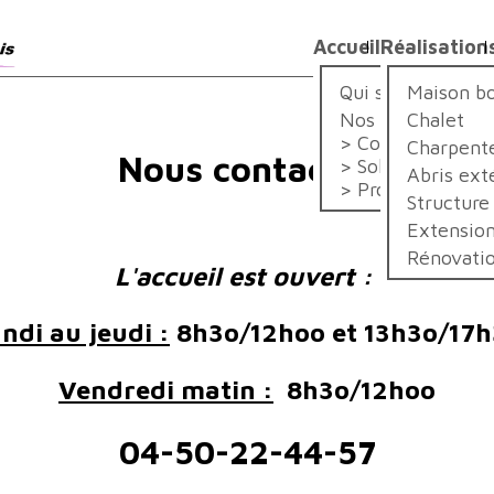
Accueil
Réalisation
Qui sommes-nou
Maison bo
Nos métiers
Chalet
Construction
Charpent
Nous contacter
Solution
Abris ext
Promotion
Structure
Extension
Rénovatio
L'accueil est ouvert :
ndi au jeudi :
8h3o/12hoo et 13h3o/17
Vendredi matin :
8h3o/12hoo
04-50-22-44-57