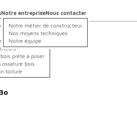
s
Notre entreprise
Nous contacter
s ?
is
Notre métier de constructeur
Nos moyens techniques
e
Notre équipe
érieurs
 bois prête à poser
 ossature bois
n toiture
h3o