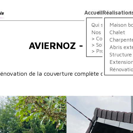
Accueil
Réalisation
Qui sommes-nou
Maison bo
Nos métiers
Chalet
Construction
Charpent
AVIERNOZ - FRA
Solution
Abris ext
Promotion
Structure
Extension
Rénovatio
énovation de la couverture complète de la maiso