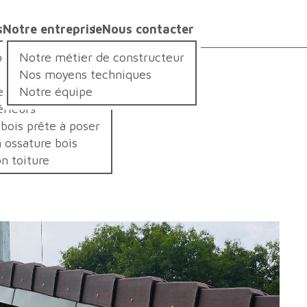
s
Notre entreprise
Nous contacter
s ?
is
Notre métier de constructeur
Nos moyens techniques
e
Notre équipe
érieurs
 bois prête à poser
 ossature bois
n toiture
n.