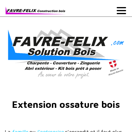
Extension ossature bois
La
famille
ou
l’entreprise
s’agrandit et il faut plus