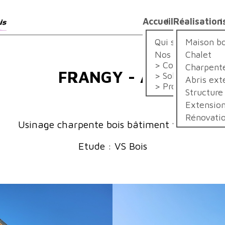
Accueil
Réalisation
Qui sommes-nou
Maison bo
Nos métiers
Chalet
Construction
Charpent
FRANGY - ARI
Solution
Abris ext
Promotion
Structure
Extension
Rénovatio
Usinage charpente bois bâtiment viticole.
Etude : VS Bois